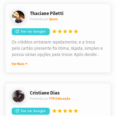
Thaciane Piletti
Premiada por
Ipsos
Ver no Google
Os créditos entraram rapidamente, e a troca
pelo cartão presente foi ótima, rápida, simples e
possui várias opções para trocar. Após decidir
qual loja eu queria meu cartão presente, este
Ver Mais
chegou em segundos no meu e-mail, e
funcionou normalmente na loja
Cristiane Dias
Premiada por
FTD Educação
Ver no Google