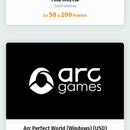
Gastronomia
50
200
De
a
Pontos
Arc Perfect World (Windows) (USD)