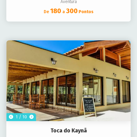
Aventura
180
300
De
a
Pontos
1 / 10
Toca do Kaynã