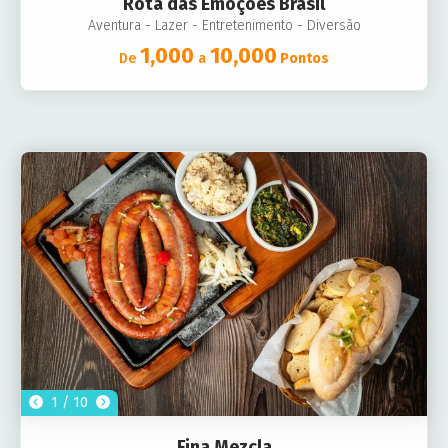
Rota das Emoções Brasil
Aventura - Lazer - Entretenimento - Diversão
1,000
10,000
De
a
Pontos
1 / 10
Fina Mezcla