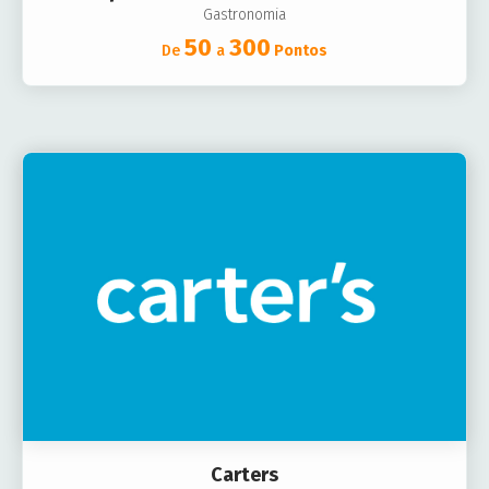
Gastronomia
50
300
De
a
Pontos
Carters