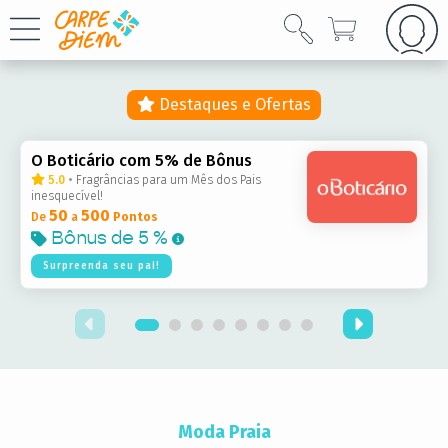
Destaques e Ofertas
O Boticário com 5% de Bônus
5.0
•
Fragrâncias para um Mês dos Pais
inesquecível!
50
500
De
a
Pontos
Bônus de
5 %
Surpreenda seu pai!
Moda Praia