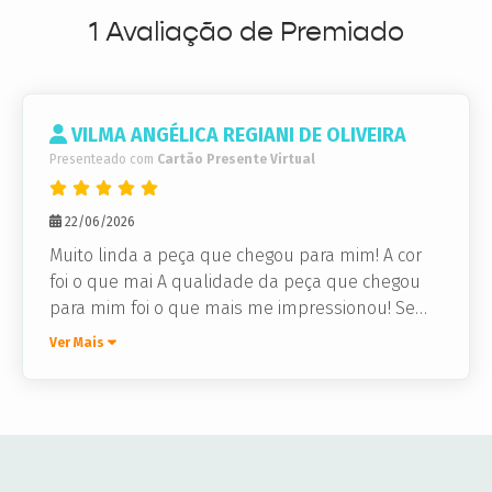
1 Avaliação de Premiado
VILMA ANGÉLICA REGIANI DE OLIVEIRA
Presenteado com
Cartão Presente Virtual
22/06/2026
Muito linda a peça que chegou para mim! A cor
foi o que mai A qualidade da peça que chegou
para mim foi o que mais me impressionou! Sem
contar que é de uma cor lindíssima. Água Doce,
Ver Mais
amei!