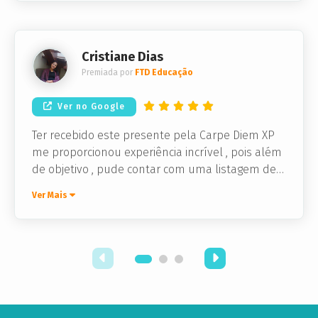
funcionou normalmente na loja
Cristiane Dias
Premiada por
FTD Educação
Ver no Google
Ter recebido este presente pela Carpe Diem XP
me proporcionou experiência incrível , pois além
de objetivo , pude contar com uma listagem de
parceiros incríveis , um deles foi o restaurante
Ver Mais
Coco Bambu o qual tive o prazer de conhecer.