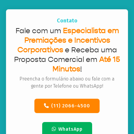
Contato
Fale com um
Especialista em
Premiações e Incentivos
Corporativos
e Receba uma
Proposta Comercial em
Até 15
Minutos
!
Preencha o formulário abaixo ou fale com a
gente por Telefone ou WhatsApp!
(11) 2066-4500
WhatsApp