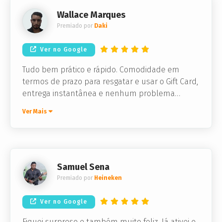
Wallace Marques
Premiado por
Daki
Ver no Google
Tudo bem prático e rápido. Comodidade em
termos de prazo para resgatar e usar o Gift Card,
entrega instantânea e nenhum problema
técnico. Perfeito!
Ver Mais
Samuel Sena
Premiado por
Heineken
Ver no Google
Fiquei surpreso e também muito feliz. Já ativei o