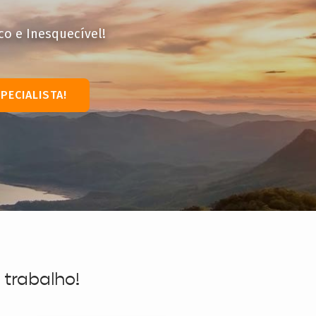
co e Inesquecível!
PECIALISTA!
 trabalho!