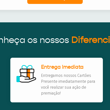
nheça os nossos
Diferenci
Entrega Imediata
Entregamos nossos Cartões
Presente imediatamente para
você realizar sua ação de
premiação!