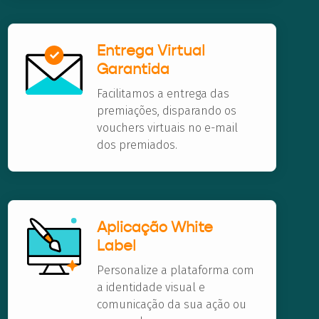
Entrega Virtual
Garantida
Facilitamos a entrega das
premiações, disparando os
vouchers virtuais no e-mail
dos premiados.
Aplicação White
Label
Personalize a plataforma com
a identidade visual e
comunicação da sua ação ou