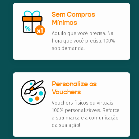
Sem Compras
Mínimas
Aquilo que você precisa. Na
hora que você precisa. 100%
sob demanda.
Personalize os
Vouchers
Vouchers físicos ou virtuais
100% personalizáveis. Reforce
a sua marca e a comunicação
da sua ação!