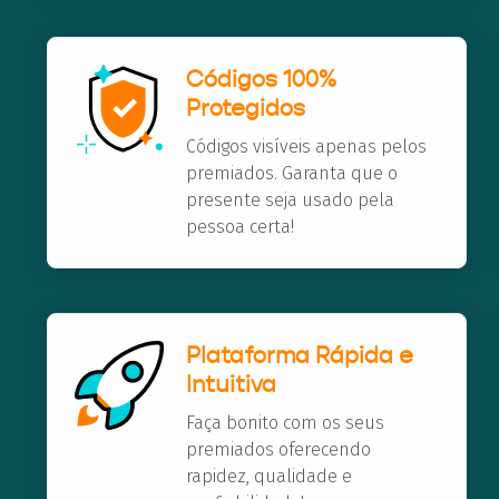
Códigos 100%
Protegidos
Códigos visíveis apenas pelos
premiados. Garanta que o
presente seja usado pela
pessoa certa!
Plataforma Rápida e
Intuitiva
Faça bonito com os seus
premiados oferecendo
rapidez, qualidade e