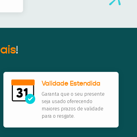
ais
!
Validade Estendida
Garanta que o seu presente
seja usado oferecendo
maiores prazos de validade
para o resgate.