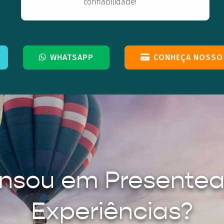
confiabilidade!
WHATSAPP
CONHEÇA NOSSO
nsou em Presente
Experiências?