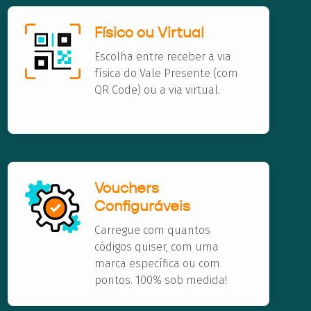
Físico ou Virtual
Escolha entre receber a via
física do Vale Presente (com
QR Code) ou a via virtual.
Vouchers
Configuráveis
Carregue com quantos
códigos quiser, com uma
marca específica ou com
pontos. 100% sob medida!