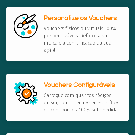
Personalize os Vouchers
Vouchers físicos ou virtuais 100%
personalizáveis. Reforce a sua
marca e a comunicação da sua
ação!
Vouchers Configuráveis
Carregue com quantos códigos
quiser, com uma marca específica
ou com pontos. 100% sob medida!