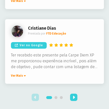
Ver Mais
chegou em segundos no meu e-mail, e
funcionou normalmente na loja
Cristiane Dias
Premiada por
FTD Educação
Ver no Google
Ter recebido este presente pela Carpe Diem XP
me proporcionou experiência incrível , pois além
de objetivo , pude contar com uma listagem de
parceiros incríveis , um deles foi o restaurante
Ver Mais
Coco Bambu o qual tive o prazer de conhecer.