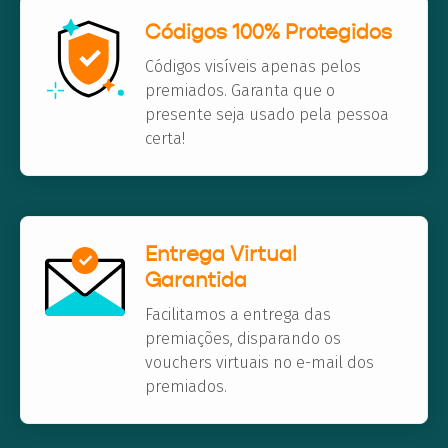
Códigos 100% Protegidos
Códigos visíveis apenas pelos
premiados. Garanta que o
presente seja usado pela pessoa
certa!
Entrega Virtual
Garantida
Facilitamos a entrega das
premiações, disparando os
vouchers virtuais no e-mail dos
premiados.