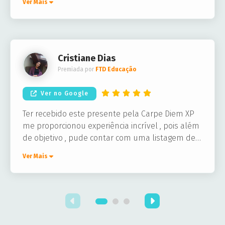
Ver Mais
chegou em segundos no meu e-mail, e
funcionou normalmente na loja
Cristiane Dias
Premiada por
FTD Educação
Ver no Google
Ter recebido este presente pela Carpe Diem XP
me proporcionou experiência incrível , pois além
de objetivo , pude contar com uma listagem de
parceiros incríveis , um deles foi o restaurante
Ver Mais
Coco Bambu o qual tive o prazer de conhecer.