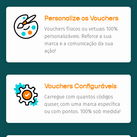
Personalize os Vouchers
Vouchers físicos ou virtuais 100%
personalizáveis. Reforce a sua
marca e a comunicação da sua
ação!
Vouchers Configuráveis
Carregue com quantos códigos
quiser, com uma marca específica
ou com pontos. 100% sob medida!