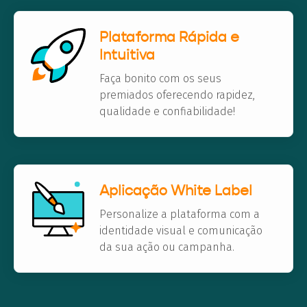
Plataforma Rápida e
Intuitiva
Faça bonito com os seus
premiados oferecendo rapidez,
qualidade e confiabilidade!
Aplicação White Label
Personalize a plataforma com a
identidade visual e comunicação
da sua ação ou campanha.