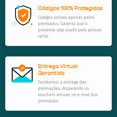
Códigos 100% Protegidos
Códigos visíveis apenas pelos
premiados. Garanta que o
presente seja usado pela pessoa
certa!
Entrega Virtual
Garantida
Facilitamos a entrega das
premiações, disparando os
vouchers virtuais no e-mail dos
premiados.