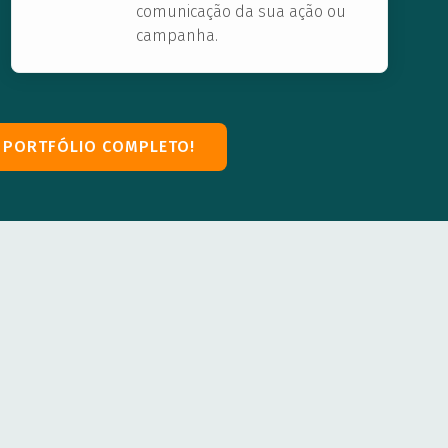
comunicação da sua ação ou
campanha.
 PORTFÓLIO COMPLETO!