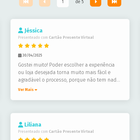
de 5
Jéssica
Presenteado com
Cartão Presente Virtual
30/04/2025
Gostei muito! Poder escolher a experiência
ou loja desejada torna muito mais fácil e
agradável o processo, porque não tem nada
pior que ganhar algo que não corresponde
Ver Mais
às nossas expectativas né?! E com a Carpe
Diem isso nunca acontece, você escolhe
exatamente sua loja favorita e é só felicidade
Liliana
Presenteado com
Cartão Presente Virtual