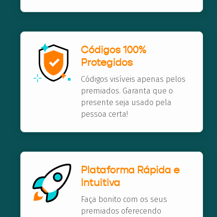
Códigos 100%
Protegidos
Códigos visíveis apenas pelos
premiados. Garanta que o
presente seja usado pela
pessoa certa!
Plataforma Rápida e
Intuitiva
Faça bonito com os seus
premiados oferecendo