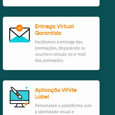
Entrega Virtual
Garantida
Facilitamos a entrega das
premiações, disparando os
vouchers virtuais no e-mail
dos premiados.
Aplicação White
Label
Personalize a plataforma com
a identidade visual e