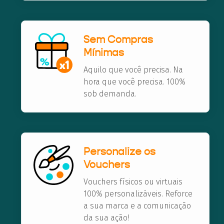
Sem Compras
Mínimas
Aquilo que você precisa. Na
hora que você precisa. 100%
sob demanda.
Personalize os
Vouchers
Vouchers físicos ou virtuais
100% personalizáveis. Reforce
a sua marca e a comunicação
da sua ação!