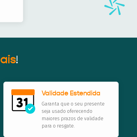
ais
!
Validade Estendida
Garanta que o seu presente
seja usado oferecendo
maiores prazos de validade
para o resgate.