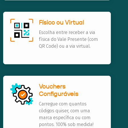
Físico ou Virtual
Escolha entre receber a via
física do Vale Presente (com
QR Code) ou a via virtual.
Vouchers
Configuráveis
Carregue com quantos
códigos quiser, com uma
marca específica ou com
pontos. 100% sob medida!