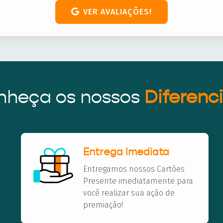
VER AVALIAÇÕES!
nheça os nossos
Diferenci
Entrega Imediata
Entregamos nossos Cartões
Presente imediatamente para
você realizar sua ação de
premiação!