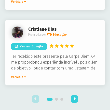
Ver Mais
chegou em segundos no meu e-mail, e
funcionou normalmente na loja
Cristiane Dias
Premiada por
FTD Educação
Ver no Google
Ter recebido este presente pela Carpe Diem XP
me proporcionou experiência incrível , pois além
de objetivo , pude contar com uma listagem de
parceiros incríveis , um deles foi o restaurante
Ver Mais
Coco Bambu o qual tive o prazer de conhecer.