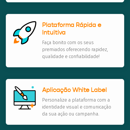
Plataforma Rápida e
Intuitiva
Faça bonito com os seus
premiados oferecendo rapidez,
qualidade e confiabilidade!
Aplicação White Label
Personalize a plataforma com a
identidade visual e comunicação
da sua ação ou campanha.