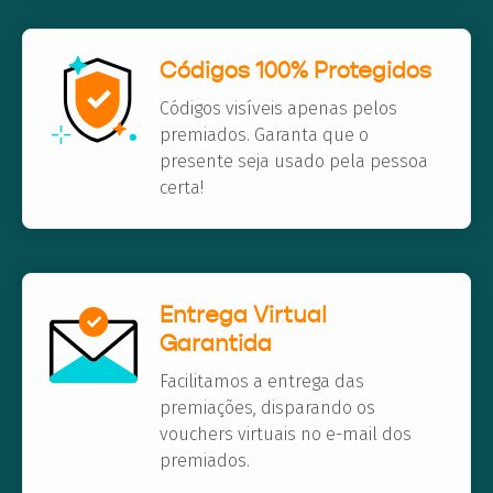
Códigos 100% Protegidos
Códigos visíveis apenas pelos
premiados. Garanta que o
presente seja usado pela pessoa
certa!
Entrega Virtual
Garantida
Facilitamos a entrega das
premiações, disparando os
vouchers virtuais no e-mail dos
premiados.