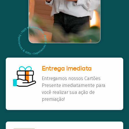
Entrega Imediata
Entregamos nossos Cartões
Presente imediatamente para
você realizar sua ação de
premiação!