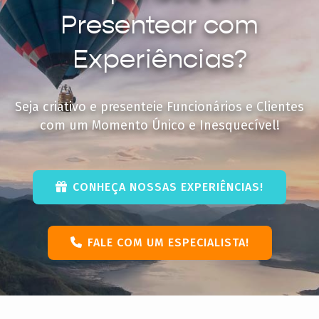
Presentear com
Experiências?
Seja criativo e presenteie Funcionários e Clientes
com um Momento Único e Inesquecível!
CONHEÇA NOSSAS EXPERIÊNCIAS!
FALE COM UM ESPECIALISTA!