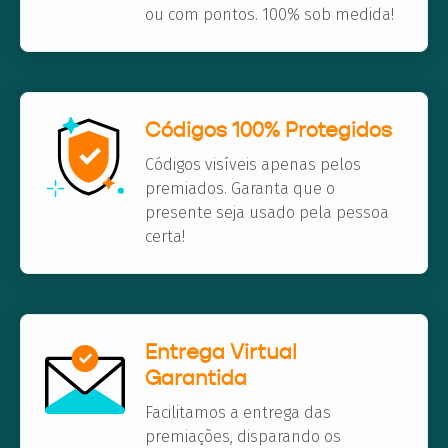
ou com pontos. 100% sob medida!
Códigos 100% Protegidos
Códigos visíveis apenas pelos
premiados. Garanta que o
presente seja usado pela pessoa
certa!
Entrega Virtual
Garantida
Facilitamos a entrega das
premiações, disparando os