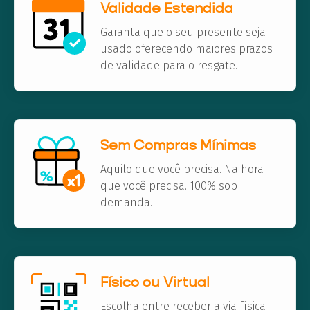
Validade Estendida
Garanta que o seu presente seja
usado oferecendo maiores prazos
de validade para o resgate.
Sem Compras Mínimas
Aquilo que você precisa. Na hora
que você precisa. 100% sob
demanda.
Físico ou Virtual
Escolha entre receber a via física