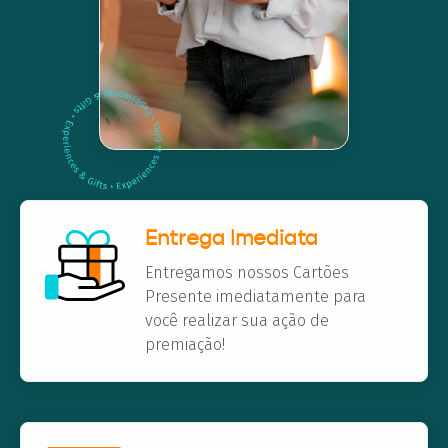
Entrega Imediata
Entregamos nossos Cartões
Presente imediatamente para
você realizar sua ação de
premiação!