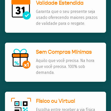
Validade Estendida
Garanta que o seu presente seja
usado oferecendo maiores prazos
de validade para o resgate.
Sem Compras Mínimas
Aquilo que você precisa. Na hora
que você precisa. 100% sob
demanda.
Físico ou Virtual
Escolha entre receber a via física