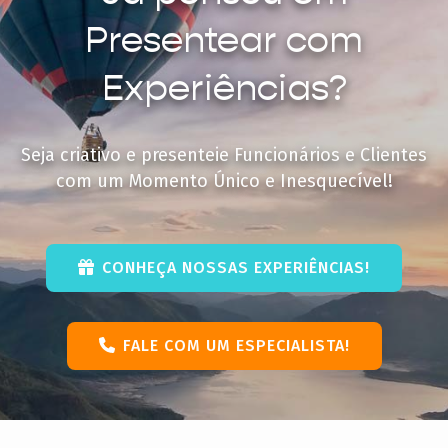
Presentear com
Experiências?
Seja criativo e presenteie Funcionários e Clientes
com um Momento Único e Inesquecível!
CONHEÇA NOSSAS EXPERIÊNCIAS!
FALE COM UM ESPECIALISTA!