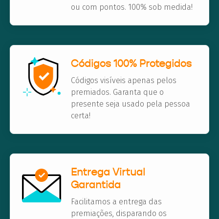
ou com pontos. 100% sob medida!
Códigos 100% Protegidos
Códigos visíveis apenas pelos
premiados. Garanta que o
presente seja usado pela pessoa
certa!
Entrega Virtual
Garantida
Facilitamos a entrega das
premiações, disparando os