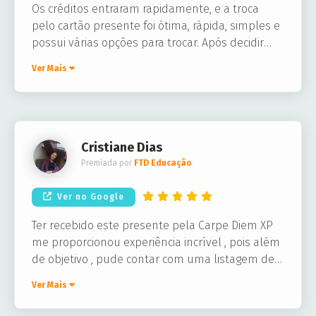
Os créditos entraram rapidamente, e a troca
pelo cartão presente foi ótima, rápida, simples e
possui várias opções para trocar. Após decidir
qual loja eu queria meu cartão presente, este
Ver Mais
chegou em segundos no meu e-mail, e
funcionou normalmente na loja
Cristiane Dias
Premiada por
FTD Educação
Ver no Google
Ter recebido este presente pela Carpe Diem XP
me proporcionou experiência incrível , pois além
de objetivo , pude contar com uma listagem de
parceiros incríveis , um deles foi o restaurante
Ver Mais
Coco Bambu o qual tive o prazer de conhecer.