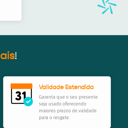
ais
!
Validade Estendida
Garanta que o seu presente
seja usado oferecendo
maiores prazos de validade
para o resgate.