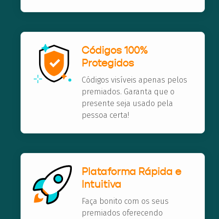
Códigos 100%
Protegidos
Códigos visíveis apenas pelos
premiados. Garanta que o
presente seja usado pela
pessoa certa!
Plataforma Rápida e
Intuitiva
Faça bonito com os seus
premiados oferecendo