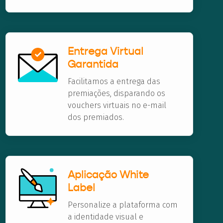
Entrega Virtual
Garantida
Facilitamos a entrega das
premiações, disparando os
vouchers virtuais no e-mail
dos premiados.
Aplicação White
Label
Personalize a plataforma com
a identidade visual e