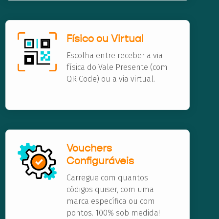
Físico ou Virtual
Escolha entre receber a via
física do Vale Presente (com
QR Code) ou a via virtual.
Vouchers
Configuráveis
Carregue com quantos
códigos quiser, com uma
marca específica ou com
pontos. 100% sob medida!