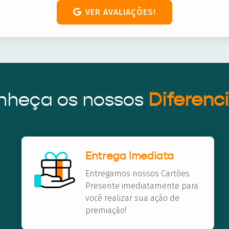
VER AVALIAÇÕES!
nheça os nossos
Diferenci
Entrega Imediata
Entregamos nossos Cartões
Presente imediatamente para
você realizar sua ação de
premiação!