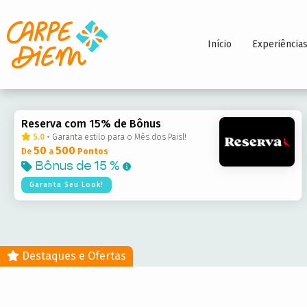
Início
Experiência
Reserva com 15% de Bônus
5.0
•
Garanta estilo para o Mês dos Paisl!
50
500
De
a
Pontos
Bônus de
15 %
Garanta Seu Look!
Destaques e Ofertas