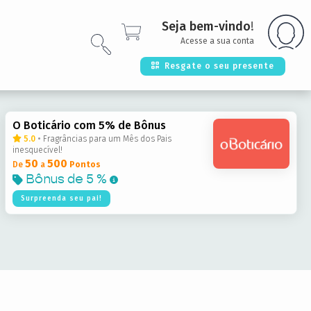
Seja bem-vindo
!
Acesse a sua conta
Resgate o seu presente
O Boticário com 5% de Bônus
5.0
•
Fragrâncias para um Mês dos Pais
inesquecível!
50
500
De
a
Pontos
Bônus de
5 %
Surpreenda seu pai!