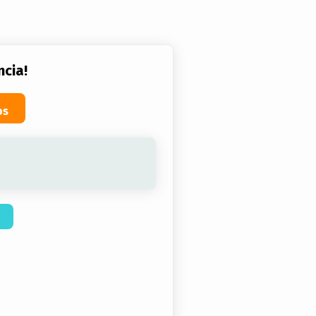
ncia!
os