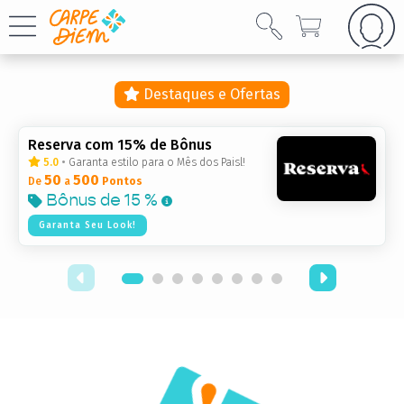
Destaques e Ofertas
Reserva com 15% de Bônus
5.0
•
Garanta estilo para o Mês dos Paisl!
50
500
De
a
Pontos
Bônus de
15 %
Garanta Seu Look!