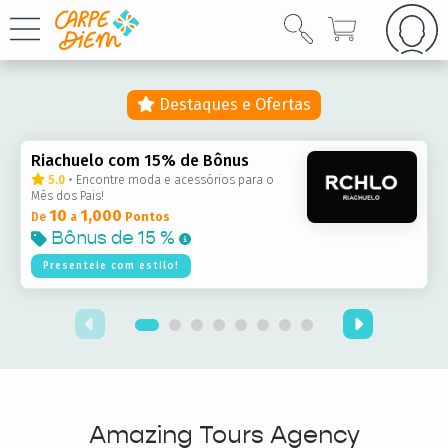
Destaques e Ofertas
Riachuelo com 15% de Bônus
5.0
•
Encontre moda e acessórios para o
Mês dos Pais!
10
1,000
De
a
Pontos
Bônus de
15 %
Presenteie com estilo!
Amazing Tours Agency