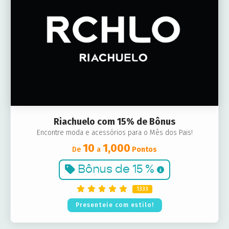
Riachuelo com 15% de Bônus
Encontre moda e acessórios para o Mês dos Pais!
10
1,000
De
a
Pontos
Bônus de
15 %
1333
Presenteie com estilo!