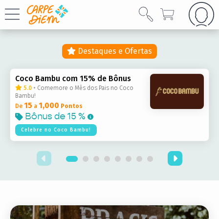
Destaques e Ofertas
Coco Bambu com 15% de Bônus
5.0
•
Comemore o Mês dos Pais no Coco
Bambu!
15
1,000
De
a
Pontos
Bônus de
15 %
Celebre no Coco Bambu!