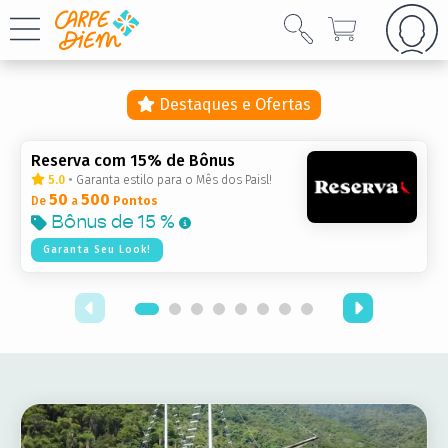
Destaques e Ofertas
Reserva com 15% de Bônus
5.0
•
Garanta estilo para o Mês dos Paisl!
50
500
De
a
Pontos
Bônus de
15 %
Garanta Seu Look!