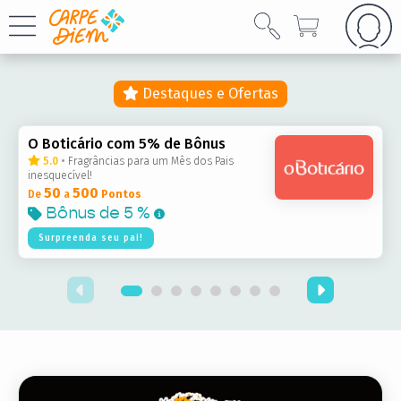
Destaques e Ofertas
O Boticário com 5% de Bônus
5.0
•
Fragrâncias para um Mês dos Pais
inesquecível!
50
500
De
a
Pontos
Bônus de
5 %
Surpreenda seu pai!