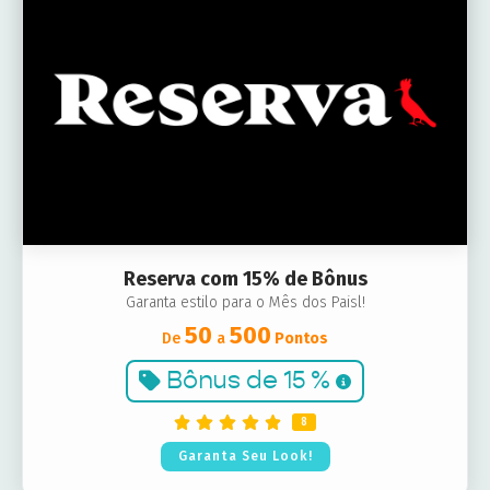
Reserva com 15% de Bônus
Garanta estilo para o Mês dos Paisl!
50
500
De
a
Pontos
Bônus de
15 %
8
Garanta Seu Look!