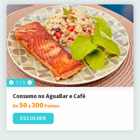
1 / 3
Consumo no AguaBar e Café
50
300
De
a
Pontos
ESCOLHER