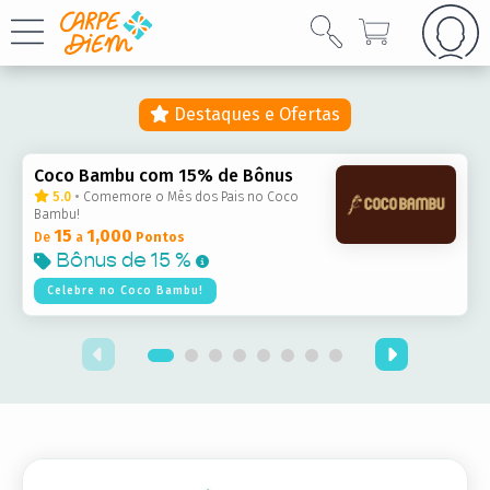
Destaques e Ofertas
Coco Bambu com 15% de Bônus
5.0
•
Comemore o Mês dos Pais no Coco
Bambu!
15
1,000
De
a
Pontos
Bônus de
15 %
Celebre no Coco Bambu!