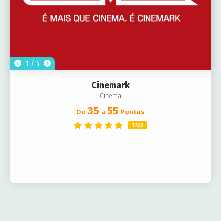
1 / 4
Cinemark
Cinema
35
55
De
a
Pontos
1928