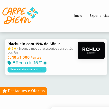
Início
Experiência
Riachuelo com 15% de Bônus
5.0
•
Encontre moda e acessórios para o Mês
dos Pais!
10
1,000
De
a
Pontos
Bônus de
15 %
Presenteie com estilo!
Destaques e Ofertas