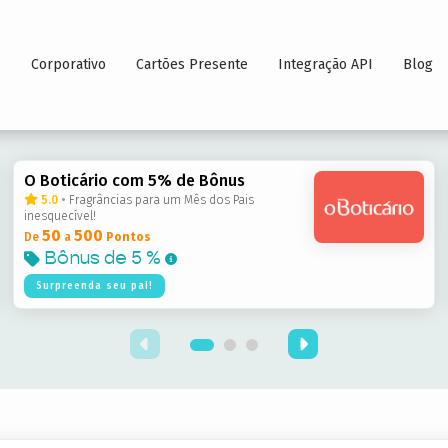
s
Corporativo
Cartões Presente
Integração API
Blog
O Boticário com 5% de Bônus
5.0
•
Fragrâncias para um Mês dos Pais
inesquecível!
50
500
De
a
Pontos
Bônus de
5 %
Surpreenda seu pai!