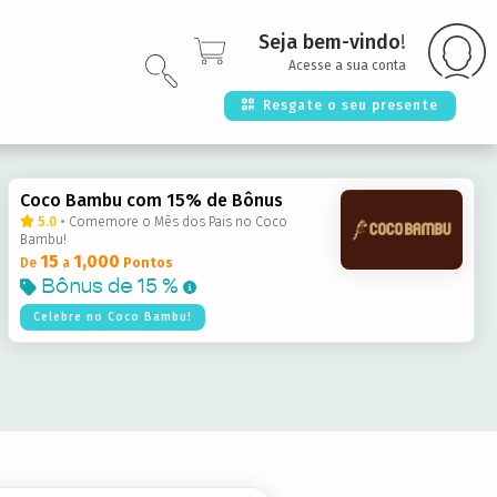
Seja bem-vindo
!
Acesse a sua conta
Resgate o seu presente
Coco Bambu com 15% de Bônus
5.0
•
Comemore o Mês dos Pais no Coco
Bambu!
15
1,000
De
a
Pontos
Bônus de
15 %
Celebre no Coco Bambu!