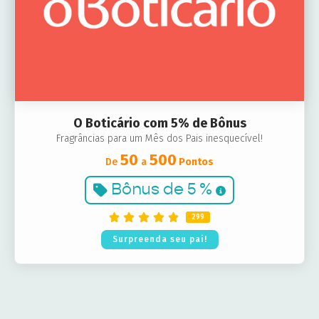
O Boticário com 5% de Bônus
Fragrâncias para um Mês dos Pais inesquecível!
50
500
De
a
Pontos
Bônus de
5 %
299
Surpreenda seu pai!