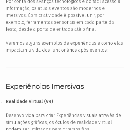
Por conta dos avanços tecnológicos e do fácil acesso à
informação, os atuais eventos são modernos e
imersivos. Com criatividade é possível unir, por
exemplo, ferramentas sensoriais em cada parte da
festa, desde a porta de entrada até o final.
Veremos alguns exemplos de experiências e como elas
impactam a vida dos funcionários após eventos:
Experiências Imersivas
1.
Realidade Virtual (VR)
Desenvolvida para criar Experiências visuais através de
simulações gráficas, os óculos de realidade virtual
podem ser utilizados para diversos fins.